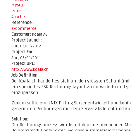
MySQL
PHP5
Apache
Reference:
E-Commerce
Customer:
Koala AG
Project Launch:
Sun, 01/01/2012
Project End:
Sun, 05/01/2011
Project URL:
http://www.koala.ch
Job Definition:
Bei Koala.ch handelt es sich um den grössten Schuhhändle
ein spezielles ESR Rechnungslayout zu entwickeln und g
einzupassen.
Zudem sollte ein UNIX Priting Server entwickelt und konf
generierten Rechnungen mit dem Server abgleicht und au
Solution:
Der Rechnungsprozess wurde mit den entsprechenden Mo
Referenzmodul entwickelt, welches automatisiert Rechnu