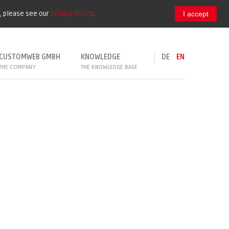
e, please see our
Privacy Policy
.
I accept
CUSTOMWEB GMBH
KNOWLEDGE
DE
EN
THE COMPANY
THE KNOWLEDGE BASE