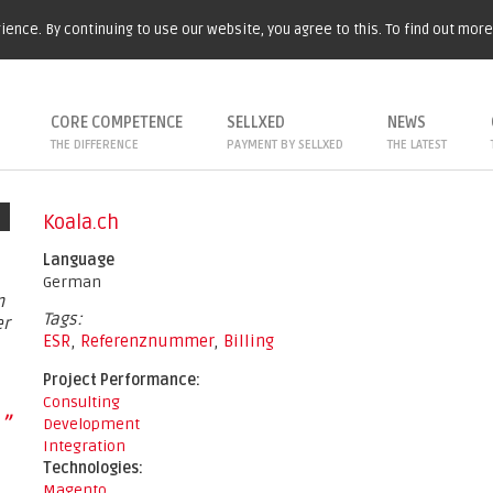
ence. By continuing to use our website, you agree to this. To find out mor
CORE COMPETENCE
SELLXED
NEWS
THE DIFFERENCE
PAYMENT BY SELLXED
THE LATEST
Koala.ch
Language
German
n
Tags:
er
ESR
,
Referenznummer
,
Billing
Project Performance:
Consulting
”
Development
Integration
Technologies:
Magento