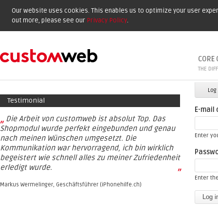
Our website uses cookies. This enables us to optimize your user experi
out more, please see our
Privacy Policy
.
CORE 
THE DIF
Prima
Log 
Testimonial
E-mail
„
Die Arbeit von customweb ist absolut Top. Das
Shopmodul wurde perfekt eingebunden und genau
Enter yo
nach meinen Wünschen umgesetzt. Die
Kommunikation war hervorragend, ich bin wirklich
Passw
begeistert wie schnell alles zu meiner Zufriedenheit
erledigt wurde.
”
Enter th
Markus Wermelinger, Geschäftsführer (iPhonehilfe.ch)