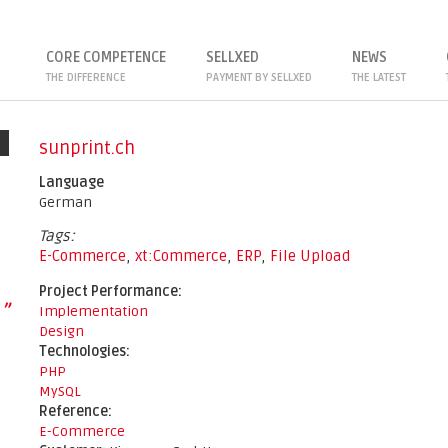
ence. By continuing to use our website, you agree to this. To find out mor
CORE COMPETENCE
SELLXED
NEWS
THE DIFFERENCE
PAYMENT BY SELLXED
THE LATEST
sunprint.ch
Language
German
Tags:
E-Commerce
,
xt:Commerce
,
ERP
,
File Upload
Project Performance:
”
Implementation
Design
Technologies:
PHP
MySQL