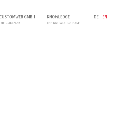
e, please see our
Privacy Policy
.
I accept
CUSTOMWEB GMBH
KNOWLEDGE
DE
EN
THE COMPANY
THE KNOWLEDGE BASE