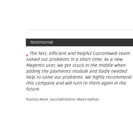
Our website uses cookies. This enables us to optimize your user experi
Testimonial
„
The fast, efficient and helpful Customweb team
solved our problems in a short time. As a new
Magento user, we got stuck in the middle when
adding the payments module and badly needed
help to solve our problems. We highly recommend
this company and will turn to them again in the
future.
Thomas Meinl, Geschäftsführer (Meinl Kaffee)