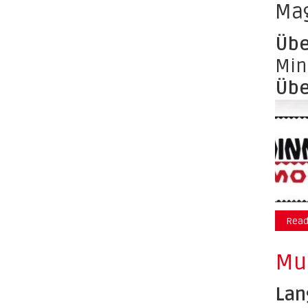
Mag
Übe
Min
Übe
Read
Mu
Lan