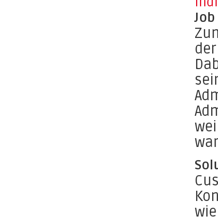
Ind
Job
Zum
der
Dab
sei
Adm
Adm
wei
war
Sol
Cus
Kon
wie