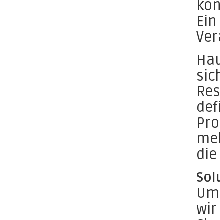
kon
Ein
Ver
Hau
sic
Res
def
Pro
meh
die
Sol
Um 
wir