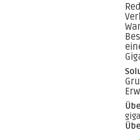
Red
Ver
War
Bes
ein
Gig
Sol
Gru
Erw
Übe
gig
Übe