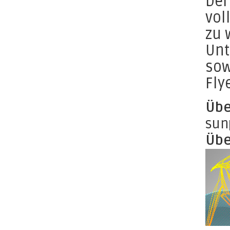
Der
vol
zu 
Unt
sow
Fly
Übe
sunp
Übe