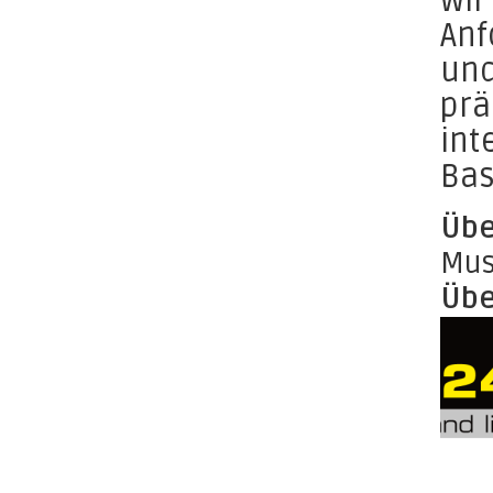
Wir
Anf
und
prä
int
Bas
Übe
Mus
Übe