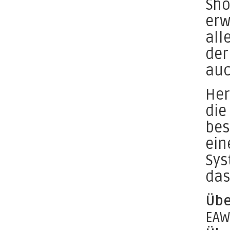
Sho
erw
all
der
auc
Her
die
bes
ein
Sys
das
Übe
EAW