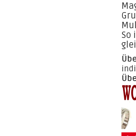
Mag
Gru
Mul
So 
gle
Übe
ind
Übe