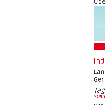
Übe
Read
Ind
Lan
Ge
Tag
Magen