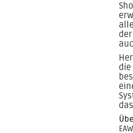
Sho
erw
all
der
auc
Her
die
bes
ein
Sys
das
Übe
EAW