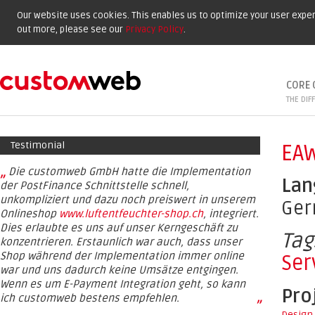
Our website uses cookies. This enables us to optimize your user experi
out more, please see our
Privacy Policy
.
CORE 
THE DIF
Testimonial
EAW
„
Die customweb GmbH hatte die Implementation
Lan
der PostFinance Schnittstelle schnell,
unkompliziert und dazu noch preiswert in unserem
Ge
Onlineshop
www.luftentfeuchter-shop.ch
, integriert.
Dies erlaubte es uns auf unser Kerngeschäft zu
Tag
konzentrieren. Erstaunlich war auch, dass unser
Shop während der Implementation immer online
Ser
war und uns dadurch keine Umsätze entgingen.
Wenn es um E-Payment Integration geht, so kann
Pro
ich customweb bestens empfehlen.
”
Design