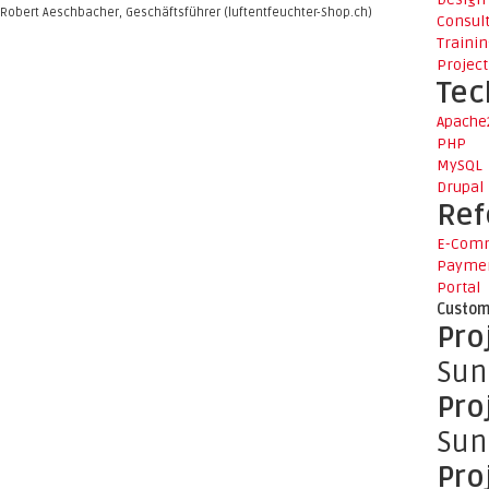
Robert Aeschbacher, Geschäftsführer (luftentfeuchter-Shop.ch)
Consul
Traini
Projec
Tec
Apache
PHP
MySQL
Drupal
Ref
E-Com
Paymen
Portal
Custom
Pro
Sun
Pro
Sun
Pro