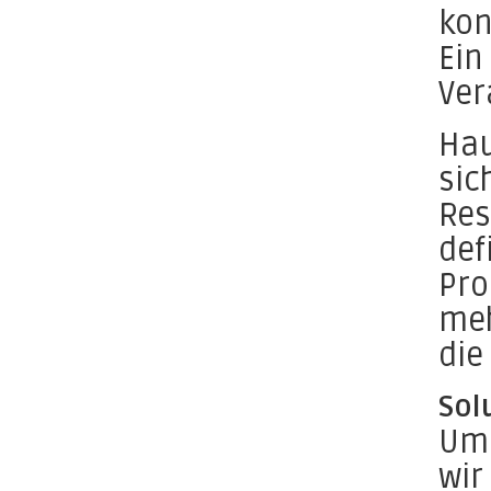
kon
Ein
Ver
Hau
sic
Res
def
Pro
meh
die
Sol
Um 
wir