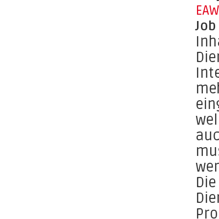
EAW
Job
Inh
Die
Int
meh
ein
wel
auc
mus
wer
Die
Die
Pro