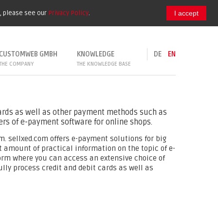
e, please see our
Privacy Policy
.
I accept
CUSTOMWEB GMBH
KNOWLEDGE
DE
EN
THE COMPANY
THE KNOWLEDGE BASE
 cards as well as other payment methods such as
ers of e-payment software for online shops.
. sellxed.com offers e-payment solutions for big
 amount of practical information on the topic of e-
form where you can access an extensive choice of
ully process credit and debit cards as well as