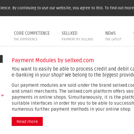
ence. By continuing to use our website, you agree to this. To find out mor
CORE COMPETENCE
SELLXED
NEWS
THE DIFFERENCE
PAYMENT BY SELLXED
THE LATEST
Payment Modules by sellxed.com
You want to easily be able to process credit and debit
e-banking in your shop? We belong to the biggest provid
Our payment modules are sold under the brand sellxed.com
and small merchants. The sellxed.com platform offers vast
”
payments in online shops. Simultaneously, it is the plat
suitable interfaces in order for you to be able to successf
numerous further payment methods in your online shop.
Read more
about Payment Modules by sellxed.com