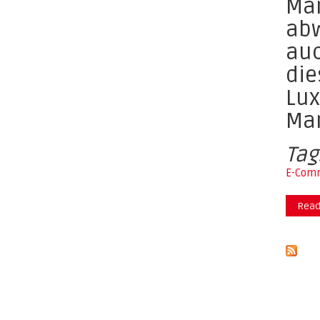
Mar
abw
auc
die
Lux
Mar
Tag
E-Com
Read