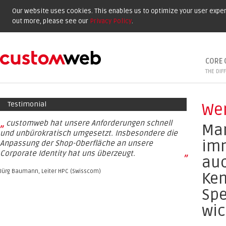
Our website uses cookies. This enables us to optimize your user experi
out more, please see our
Privacy Policy
.
CORE 
THE DIF
Testimonial
Wer
„
customweb hat unsere Anforderungen schnell
Mar
und unbürokratisch umgesetzt. Insbesondere die
imm
Anpassung der Shop-Oberfläche an unsere
Corporate Identity hat uns überzeugt.
”
auc
Jürg Baumann, Leiter HPC (Swisscom)
Ken
Spe
wic