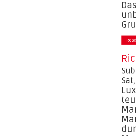
Das
unb
Gru
Read
Ric
Sub
Sat
Lux
teu
Mar
Mar
dur