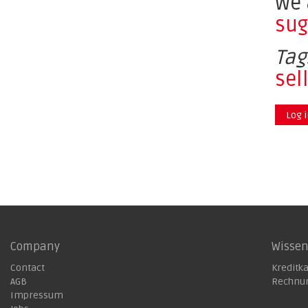
We 
sug
Tag
sel
Log 
Company
Wisse
Contact
Kreditk
AGB
Rechnu
Impressum