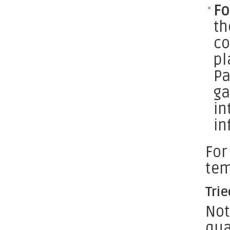
Fo
t
co
pl
Pa
ga
in
in
For
tem
Tri
Not
qua