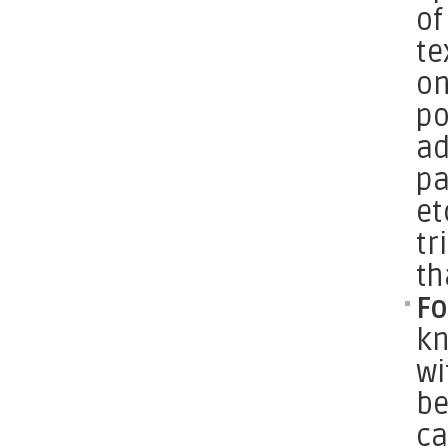
of
te
on
po
ad
pa
et
tr
th
Fo
kn
wi
be
ca