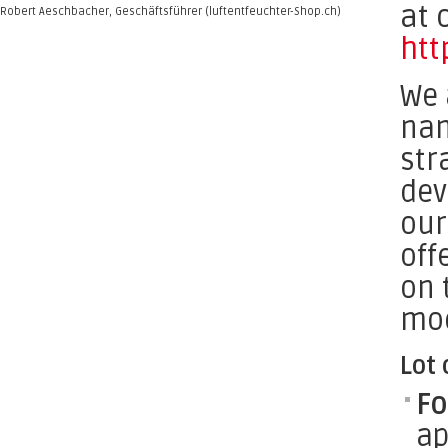
at 
Robert Aeschbacher, Geschäftsführer (luftentfeuchter-Shop.ch)
htt
We 
nam
str
dev
our
off
on 
mod
Lot
Fo
ap