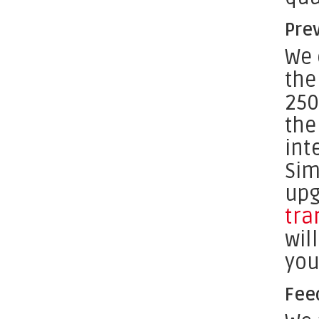
Pre
We 
the
250
the
int
Sim
upg
tra
wil
you
Fee