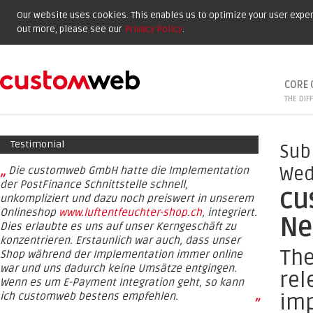
Our website uses cookies. This enables us to optimize your user experi
out more, please see our
Privacy Policy
.
CORE 
THE DIF
Testimonial
Sub
„
Wed
Die customweb GmbH hatte die Implementation
der PostFinance Schnittstelle schnell,
cu
unkompliziert und dazu noch preiswert in unserem
Onlineshop
www.luftentfeuchter-shop.ch
, integriert.
Ne
Dies erlaubte es uns auf unser Kerngeschäft zu
konzentrieren. Erstaunlich war auch, dass unser
The
Shop während der Implementation immer online
war und uns dadurch keine Umsätze entgingen.
rel
Wenn es um E-Payment Integration geht, so kann
ich customweb bestens empfehlen.
imp
”