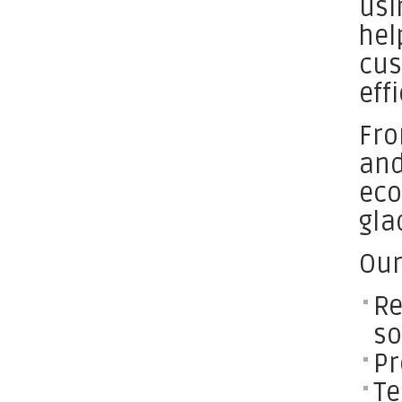
usi
hel
cus
eff
Fro
and
eco
gla
Our
Re
so
Pr
Te