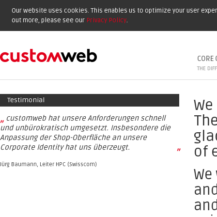
Our website uses cookies. This enables us to optimize your user experi
out more, please see our
Privacy Policy
.
CORE 
THE DIF
Testimonial
We 
The
„
customweb hat unsere Anforderungen schnell
und unbürokratisch umgesetzt. Insbesondere die
gla
Anpassung der Shop-Oberfläche an unsere
Corporate Identity hat uns überzeugt.
of 
”
Jürg Baumann, Leiter HPC (Swisscom)
We 
and
and