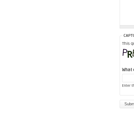
CAPT
This q
What 
Enter 