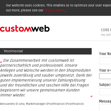
Our website uses cookies. This enables us to optimize your user experi
out more, please see our
Privacy Policy
.
CORE 
THE DIF
Testimonial
Your 
„
Die Zusammenarbeit mit customweb ist
partnerschaftlich und professionell. Unsere
Anliegen und Wünsche werden in den Shopmodulen
Your e
jeweils zuverlässig und sauber umgesetzt. Dank der
guten Implementierung unserer Zahlungslösung
Subjec
und der freundlichen und raschen Hilfe bei Fragen
begeistern wir unsere gemeinsamen Kunden
immer wieder.
”
Messa
Alessandro Di Leta, Marktmanager (PostFinance) (PostFinance)