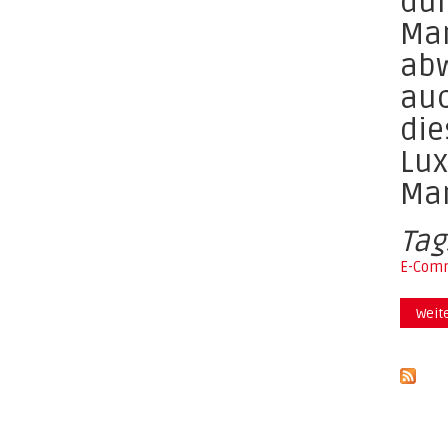
dur
Mar
abw
auc
die
Lux
Mar
Tag
E-Com
Weit