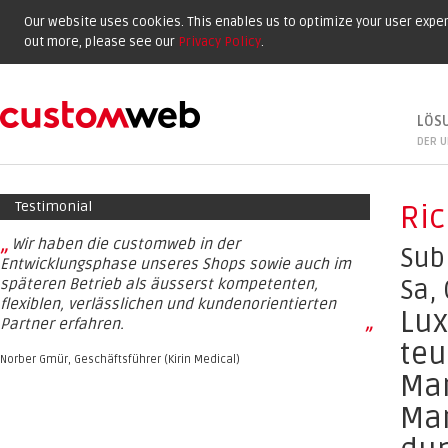
Our website uses cookies. This enables us to optimize your user experi
out more, please see our
Privacy Policy
.
LÖS
DER U
Testimonial
Ric
„
Wir haben die customweb in der
Sub
Entwicklungsphase unseres Shops sowie auch im
Sa,
späteren Betrieb als äusserst kompetenten,
flexiblen, verlässlichen und kundenorientierten
Lux
Partner erfahren.
”
teu
Norber Gmür, Geschäftsführer (Kirin Medical)
Mar
Mar