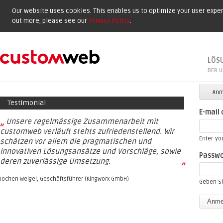
Our website uses cookies. This enables us to optimize your user experi
out more, please see our
Privacy Policy
.
LÖS
DER U
Prima
Anm
Testimonial
E-mail
„
Unsere regelmässige Zusammenarbeit mit
customweb verläuft stehts zufriedenstellend. Wir
Enter yo
schätzen vor allem die pragmatischen und
innovativen Lösungsansätze und Vorschläge, sowie
Passw
deren zuverlässige Umsetzung.
”
Jochen Weigel, Geschäftsführer (Kingworx GmbH)
Geben Si