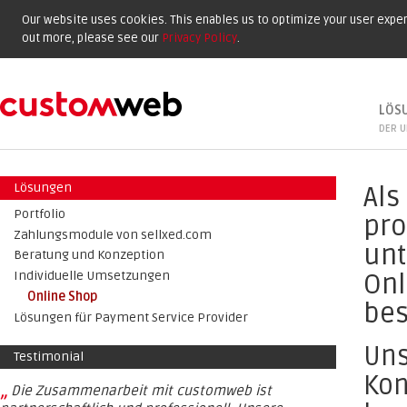
Our website uses cookies. This enables us to optimize your user experi
out more, please see our
Privacy Policy
.
LÖS
DER U
Lösungen
Als
Portfolio
pro
Zahlungsmodule von sellxed.com
unt
Beratung und Konzeption
Onl
Individuelle Umsetzungen
Online Shop
bes
Lösungen für Payment Service Provider
Uns
Testimonial
Kon
„
Die Zusammenarbeit mit customweb ist