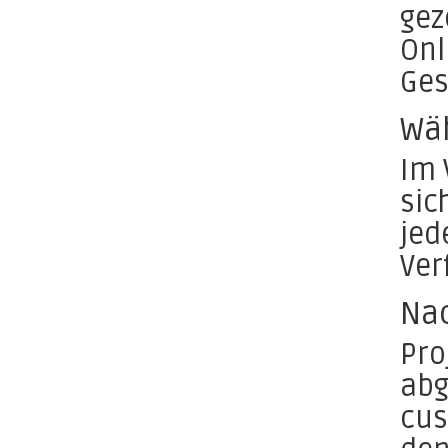
gez
Onl
Ges
Wä
Im 
sic
jed
Ver
Na
Pro
abg
cus