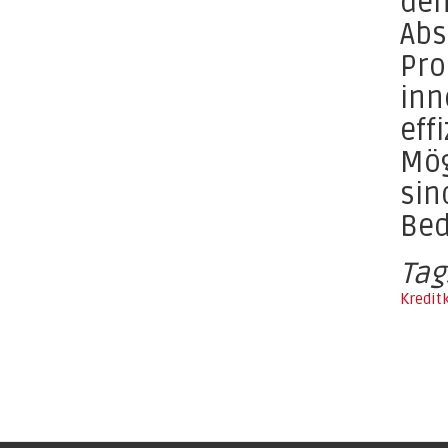
den
Abs
Pro
inn
eff
Mög
sin
Bed
Tag
Kredit