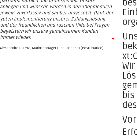
bes
partnerschaftlich und professionell. Unsere
Anliegen und Wünsche werden in den Shopmodulen
Ein
jeweils zuverlässig und sauber umgesetzt. Dank der
guten Implementierung unserer Zahlungslösung
org
und der freundlichen und raschen Hilfe bei Fragen
begeistern wir unsere gemeinsamen Kunden
Uns
immer wieder.
”
bek
Alessandro Di Leta, Marktmanager (PostFinance) (PostFinance)
xt:
Wir
Lös
gem
bis
des
Vor
Erf