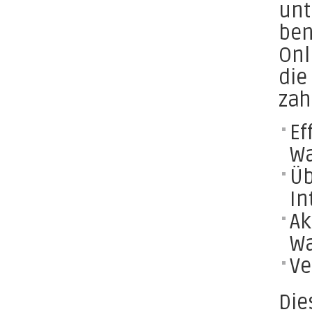
unt
ben
Onl
die
zah
Ef
Wa
Üb
In
Ak
Wa
Ve
Die