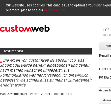
Our website uses cookies. This enables us to optimize your user experi
out more, please see our
Privacy Policy
.
LÖS
DER U
Prima
Anm
Testimonial
E-mail
„
Die Arbeit von customweb ist absolut Top. Das
Shopmodul wurde perfekt eingebunden und genau
Enter yo
nach meinen Wünschen umgesetzt. Die
Kommunikation war hervorragend, ich bin wirklich
Passw
begeistert wie schnell alles zu meiner Zufriedenheit
erledigt wurde.
”
Geben Si
Markus Wermelinger, Geschäftsführer (iPhonehilfe.ch)